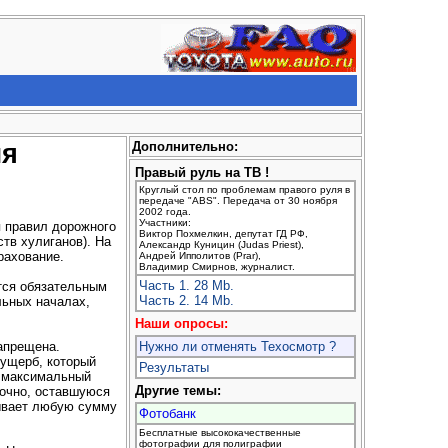
ля
Дополнительно:
Правый руль на ТВ !
Круглый стол по проблемам правого руля в
передаче "ABS". Передача от 30 ноября
2002 года.
Участники:
я правил дорожного
Виктор Похмелкин, депутат ГД РФ,
тв хулиганов). На
Александр Куницин (Judas Priest),
рахование.
Андрей Ипполитов (Prar),
Владимир Смирнов, журналист.
Часть 1. 28 Mb.
тся обязательным
Часть 2. 14 Mb.
льных началах,
Наши опросы:
апрещена.
Нужно ли отменять Техосмотр ?
 ущерб, который
Результаты
й максимальный
Другие темы:
точно, оставшуюся
рывает любую сумму
Фотобанк
Бесплатные высококачественные
фотографии для полиграфии