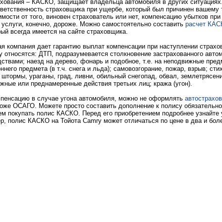
ахования – КАСКО, защищает владельца автомобиля в других ситуациях
ветственность страховщика при ущербе, который был причинен вашему
имости от того, виновен страхователь или нет, компенсацию убытков при
услуги, конечно, дороже. Можно самостоятельно составить
расчет КАС
рый всегда имеется на сайте страховщика.
ая компания дает гарантию выплат компенсации при наступлении страхов
у относятся: ДТП, подразумевается столкновение застрахованного авто
ствами; наезд на дерево, фонарь и подобное, т.е. на неподвижные пред
него предмета (в т.ч. снега и льда); самовозгорание, пожар, взрыв; ст
, штормы, ураганы, град, ливни, обильный снегопад, обвал, землетрясен
ожные или преднамеренные действия третьих лиц; кража (угон).
мпенсацию в случае угона автомобиля, можно не оформлять
автострахо
роже ОСАГО. Можете просто составить дополнение к полису обязательно
м покупать полис КАСКО. Перед его приобретением подробнее узнайте 
р, полис КАСКО на Тойота Camry может отличаться по цене в два и бол