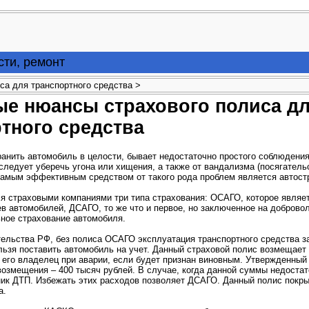
сти, ремонт
са для транспортного средства >
ые нюансы страхового полиса д
тного средства
ранить автомобиль в целости, бывает недостаточно простого соблюдени
следует уберечь угона или хищения, а также от вандализма (посягательс
амым эффективным средством от такого рода проблем является автост
я страховыми компаниями три типа страхования: ОСАГО, которое являе
в автомобилей, ДСАГО, то же что и первое, но заключенное на доброво
ное страхование автомобиля.
ельства РФ, без полиса ОСАГО эксплуатация транспортного средства з
льзя поставить автомобиль на учет. Данный страховой полис возмещает
 его владелец при аварии, если будет признан виновным. Утвержденны
возмещения – 400 тысяч рублей. В случае, когда данной суммы недоста
ник ДТП. Избежать этих расходов позволяет ДСАГО. Данный полис пок
а.