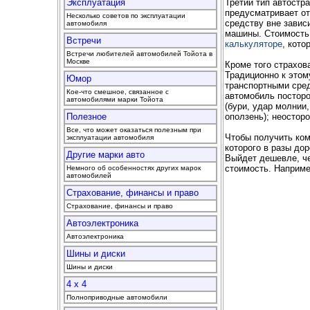
Третий тип автостр
Эксплуатация
предусматривает от
Несколько советов по эксплуатации
средству вне завис
автомобиля
машины. Стоимость 
Встречи
калькуляторе
, кото
Встречи любителей автомобилей Тойота в
Москве
Кроме того страхов
Традиционно к этом
Юмор
транспортными сред
Кое-что смешное, связанное с
автомобиль посторон
автомобилями марки Тойота
(бури, удар молнии
оползень); неостор
Полезное
Все, что может оказаться полезным при
Чтобы получить ко
эксплуатации автомобиля
которого в разы до
Другие марки авто
Выйдет дешевле, че
стоимость. Наприме
Немного об особенностях других марок
автомобилей
Страхование, финансы и право
Страхование, финансы и право
Автоэлектроника
Автоэлектроника
Шины и диски
Шины и диски
4 x 4
Полноприводные автомобили