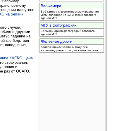
. Например,
 транспортному
Веб-камера
 хищении или угоне
Веб-камера с возможностью управления,
КО на онлайн
установленная на 13-м этаже главного
здания МГУ
МГУ в фотографиях
ого случая.
Большой архив фотографий главного
мобиля с другими
здания МГУ
меты; падение на
ихийные бедствия
Железные дороги
ие, наводнение,
Коллекция масштабных моделей
железнодорожного подвижного состава
вание КАСКО, цена
го страхования.
условия и
ее раз от ОСАГО.