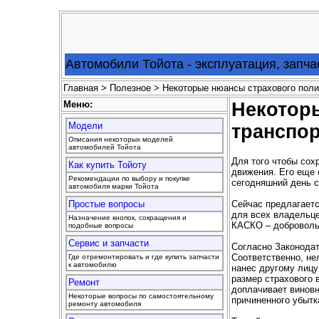
Автомобили Тойота - эксплуатация, запча
Главная
>
Полезное
> Некоторые нюансы страхового поли
Меню:
Некотор
Модели
транспор
Описания некоторых моделей
автомобилей Тойота
Для того чтобы сох
Как купить Тойоту
движения. Его еще 
Рекомендации по выбору и покупке
сегодняшний день с
автомобиля марки Тойота
Сейчас предлагаетс
Простые вопросы
для всех владельце
Назначение кнопок, сокращения и
КАСКО – доброволь
подобные вопросы
Сервис и запчасти
Согласно Законодат
Соответственно, не
Где отремонтировать и где купить запчасти
к автомобилю
нанес другому лицу
размер страхового 
Ремонт
доплачивает винов
Некоторые вопросы по самостоятельному
причиненного убытк
ремонту автомобиля