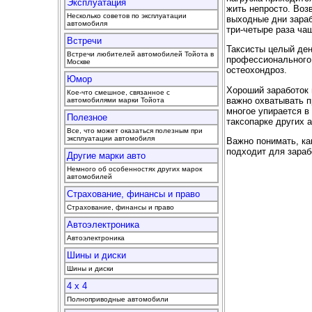
Эксплуатация
жить непросто. Воз
Несколько советов по эксплуатации
выходные дни зараб
автомобиля
три-четыре раза ча
Встречи
Таксисты целый ден
Встречи любителей автомобилей Тойота в
профессионального
Москве
остеохондроз.
Юмор
Хороший заработок 
Кое-что смешное, связанное с
важно охватывать п
автомобилями марки Тойота
многое упирается в
Полезное
таксопарке других 
Все, что может оказаться полезным при
эксплуатации автомобиля
Важно понимать, как
подходит для зараб
Другие марки авто
Немного об особенностях других марок
автомобилей
Страхование, финансы и право
Страхование, финансы и право
Автоэлектроника
Автоэлектроника
Шины и диски
Шины и диски
4 x 4
Полноприводные автомобили