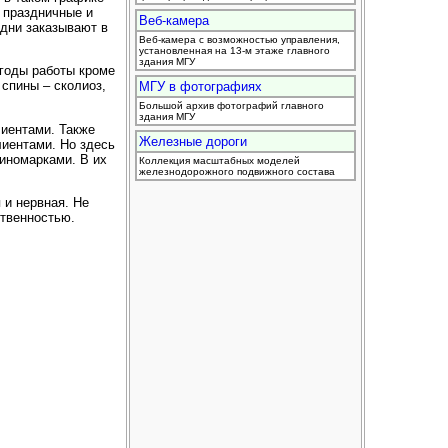
в праздничные и
Веб-камера
 дни заказывают в
Веб-камера с возможностью управления,
установленная на 13-м этаже главного
здания МГУ
 годы работы кроме
спины – сколиоз,
МГУ в фотографиях
Большой архив фотографий главного
здания МГУ
лиентами. Также
Железные дороги
лиентами. Но здесь
 иномарками. В их
Коллекция масштабных моделей
железнодорожного подвижного состава
 и нервная. Не
ственностью.