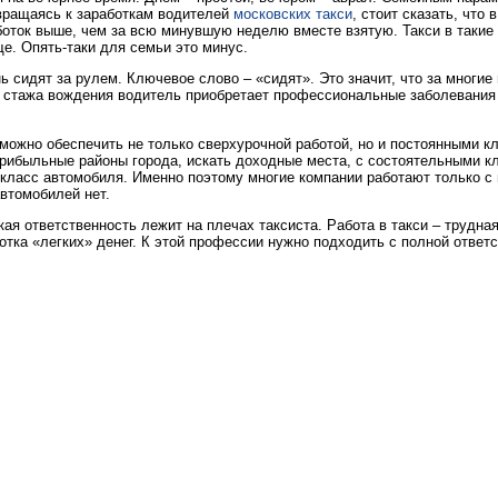
вращаясь к заработкам водителей
московских такси
, стоит сказать, что 
оток выше, чем за всю минувшую неделю вместе взятую. Такси в такие
ще. Опять-таки для семьи это минус.
ь сидят за рулем. Ключевое слово – «сидят». Это значит, что за многие
 стажа вождения водитель приобретает профессиональные заболевания 
можно обеспечить не только сверхурочной работой, но и постоянными к
рибыльные районы города, искать доходные места, с состоятельными к
 класс автомобиля. Именно поэтому многие компании работают только с
автомобилей нет.
ая ответственность лежит на плечах таксиста. Работа в такси – трудная
отка «легких» денег. К этой профессии нужно подходить с полной ответ