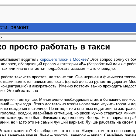
сти, ремонт
 >
о просто работать в такси
арабатывает водитель
хорошего такси в Москве
? Этот вопрос волнуют бо
человек, обладающий правами категории «В» (безработный или же раб
 так или иначе пытается подработать извозом – это очевидно.
 работа таксиста простая, но это не так. Она нервная и физически тяж
ствами являются внимательность (целый день за рулем по дорогам Мо
 концентрацию) и аккуратность. Именно поэтому важно проходить медо
ие. Это обязательно.
ождения, тем лучше. Минимально необходимый стаж в большинстве мос
аний — три года. Этого достаточно чтобы нормально изучить город и дор
тилю вождения в столице. Понятно, что и опытные водители не застрахо
(гололед, осадки, аварийные ситуации), но риски нужно стараться миним
ля такси должно быть близким к идеальному. Всегда. Есть варианты ра
ании, но часто это не самый лучший вариант. Лучше работать на своем а
ботают таксисты? В свободном – это плюс. Минус в том, что основная т
я на вечернее время. Днем – простой, вечером – аврал. Семейным парам