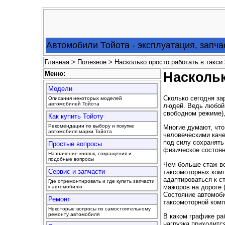
Автомобили Тойота - эксплуатация, запча
Главная
>
Полезное
> Насколько просто работать в такси
Меню:
Наскольк
Модели
Сколько сегодня з
Описания некоторых моделей
автомобилей Тойота
людей. Ведь любой 
свободном режиме),
Как купить Тойоту
Рекомендации по выбору и покупке
Многие думают, что
автомобиля марки Тойота
человеческими каче
под силу сохранять
Простые вопросы
физическое состоян
Назначение кнопок, сокращения и
подобные вопросы
Чем больше стаж в
Сервис и запчасти
таксомоторных комп
адаптироваться к с
Где отремонтировать и где купить запчасти
мажоров на дороге 
к автомобилю
Состояние автомоби
Ремонт
таксомоторной комп
Некоторые вопросы по самостоятельному
ремонту автомобиля
В каком графике ра
нагрузка приходитс