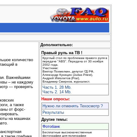
Дополнительно:
Правый руль на ТВ !
Круглый стол по проблемам правого руля в
льшое количество
передаче "ABS". Передача от 30 ноября
отающий в
2002 года.
Участники:
Виктор Похмелкин, депутат ГД РФ,
Александр Куницин (Judas Priest),
елая. Важнейшими
Андрей Ипполитов (Prar),
Владимир Смирнов, журналист.
сквы – не каждому
смотр — проверять
Часть 1. 28 Mb.
Часть 2. 14 Mb.
Наши опросы:
ковских
оги, а также
Нужно ли отменять Техосмотр ?
ваны от форс-
Результаты
изировать.
боты на машинах
Другие темы:
вто.
Фотобанк
ранспортная
Бесплатные высококачественные
 в таком графике
фотографии для полиграфии