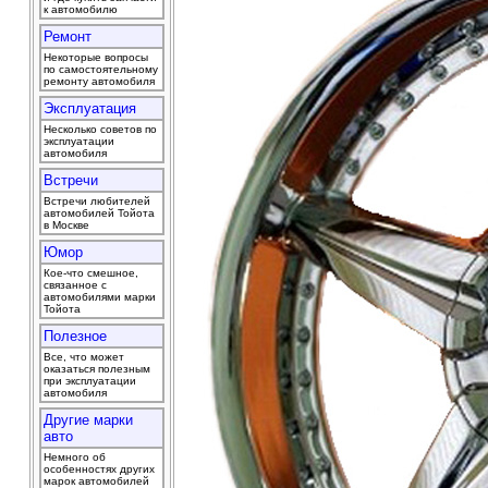
к автомобилю
Ремонт
Некоторые вопросы
по самостоятельному
ремонту автомобиля
Эксплуатация
Несколько советов по
эксплуатации
автомобиля
Встречи
Встречи любителей
автомобилей Тойота
в Москве
Юмор
Кое-что смешное,
связанное с
автомобилями марки
Тойота
Полезное
Все, что может
оказаться полезным
при эксплуатации
автомобиля
Другие марки
авто
Немного об
особенностях других
марок автомобилей