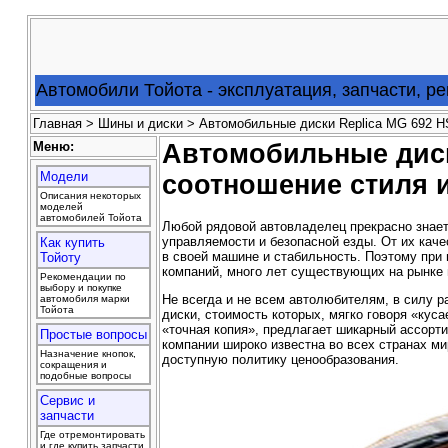
Автомобили Тойота - эксплуатация, запчасти, р
Главная
>
Шины и диски
> Автомобильные диски Replica MG 692 HS
Меню:
Автомобильные диск
Модели
соотношение стиля 
Описания некоторых
моделей
автомобилей Тойота
Любой рядовой автовладелец прекрасно знает
управляемости и безопасной езды. От их каче
Как купить
в своей машине и стабильность. Поэтому при
Тойоту
компаний, много лет существующих на рынке 
Рекомендации по
выбору и покупке
Не всегда и не всем автолюбителям, в силу р
автомобиля марки
Тойота
диски, стоимость которых, мягко говоря «куса
«точная копия», предлагает шикарный ассорт
Простые вопросы
компании широко известна во всех странах ми
Назначение кнопок,
доступную политику ценообразования.
сокращения и
подобные вопросы
Сервис и
запчасти
Где отремонтировать
и где купить запчасти