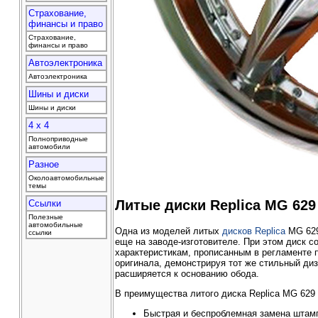
Страхование,
финансы и право
Страхование,
финансы и право
Автоэлектроника
Автоэлектроника
Шины и диски
Шины и диски
4 x 4
Полноприводные
автомобили
Разное
Околоавтомобильные
темы
Литые диски Replica MG 629
Ссылки
Полезные
автомобильные
Одна из моделей литых
дисков Replica
MG 629
ссылки
еще на заводе-изготовителе. При этом диск 
характеристикам, прописанным в регламенте 
оригинала, демонстрируя тот же стильный диз
расширяется к основанию обода.
В преимущества литого диска Replica MG 629 
Быстрая и беспроблемная замена штам