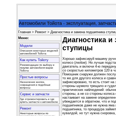
Автомобили Тойота - эксплуатация, запчаст
Главная
>
Ремонт
> Диагностика и замена подшипника ступи
Меню:
Диагностика и
Модели
ступицы
Описания некоторых моделей
автомобилей Тойота
Хорошо зафиксируй машину ручни
Как купить Тойоту
колесо (любое). Но лучше подста
Рекомендации по выбору и
двигатель и включи 4-ю передачу
покупке автомобиля марки
со скоростью километров 120 в ча
Тойота
Помошник снаружи должен послуш
Простые вопросы
то же для другого колеса и срав
зафиксировано, то есть стоит на 
Назначение кнопок,
сокращения и подобные
стороны шумело трещало и гудело
вопросы
практических наблюдений: обычн
стороны, а не со стороны колеса
Сервис и запчасти
настаивает на замене определенн
Где отремонтировать и где
убеждается в обратном, что и п
купить запчасти к автомобилю
подшипников даже не нужна яма 
Ремонт
подшипника, то процедура займет
кувалдой, но тут нужна сноровка,
Некоторые вопросы по