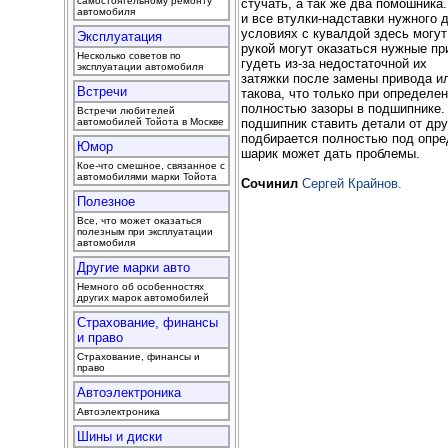
самостоятельному ремонту
стучать, а так же два помошника.
автомобиля
и все втулки-надставки нужного 
условиях с кувалдой здесь могут 
Эксплуатация
рукой могут оказаться нужные п
Несколько советов по
гудеть из-за недостаточной их
эксплуатации автомобиля
затяжки после замены привода ил
Встречи
такова, что только при определе
полностью зазоры в подшипнике. 
Встречи любителей
подшипник ставить детали от дру
автомобилей Тойота в Москве
подбирается полностью под опре
Юмор
шарик может дать проблемы.
Кое-что смешное, связанное с
автомобилями марки Тойота
Сочинил
Сергей Крайнов.
Полезное
Все, что может оказаться
полезным при эксплуатации
автомобиля
Другие марки авто
Немного об особенностях
других марок автомобилей
Страхование, финансы
и право
Страхование, финансы и
право
Автоэлектроника
Автоэлектроника
Шины и диски