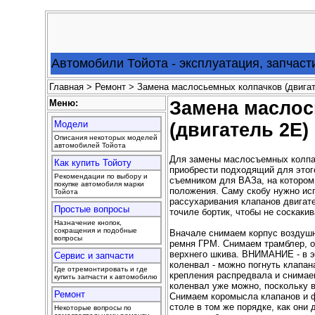
Автомобили Тойота - эксплуатация, запчаст
Главная
>
Ремонт
> Замена маслосьемных колпачков (двигат
Меню:
Замена маслос
Модели
(двигатель 2Е)
Описания некоторых моделей
автомобилей Тойота
Для замены маслосъемных колпа
Как купить Тойоту
приобрести подходящий для этог
Рекомендации по выбору и
съемником для ВАЗа, на котором
покупке автомобиля марки
положения. Саму скобу нужно исп
Тойота
рассухаривания клапанов двигат
Простые вопросы
точиле бортик, чтобы не соскакив
Назначение кнопок,
сокращения и подобные
Вначале снимаем корпус воздушн
вопросы
ремня ГРМ. Снимаем трамблер, о
верхнего шкива. ВНИМАНИЕ - в э
Сервис и запчасти
коленвал - можно погнуть клапан
Где отремонтировать и где
крепления распредвала и снимае
купить запчасти к автомобилю
коленвал уже можно, поскольку 
Ремонт
Снимаем коромысла клапанов и 
столе в том же порядке, как он
Некоторые вопросы по