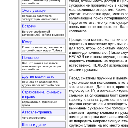
самостоятельному ремонту
свечи, чтобы иметь доступ в ци
автомобиля
сухарики не провалились в карте
маслосливные отверстия. Кроме т
Эксплуатация
улетит неизвестно куда, можно з
Несколько советов по
облегчающие поиск потерявшегося
эксплуатации автомобиля
Надо отметить, что купить сухари
Встречи
очень важно не потерять их. Да
колпачков.
Встречи любителей
автомобилей Тойота в Москве
Прежде чем менять колпачки в о
Юмор
поршень в положение чуть выше
Кое-что смешное, связанное с
для того, чтобы со снятым масл
автомобилями марки Тойота
в цилиндр полностью. (Такие сл
НЕЛЬЗЯ ни в коем случае, поско
Полезное
надавить клапаном на поршень и 
Все, что может оказаться
естественно, НЕЛЬЗЯ использова
полезным при эксплуатации
сжатии пружины.
автомобиля
Другие марки авто
Перед сжатием пружины и вынима
с устоявшегося положения, в кот
Немного об особенностях
других марок автомобилей
заклиниваться. Для этого, прист
трубочку на 10, и легонько стучи
Страхование, финансы
съемник за ближайший болт креп
и право
тарелку клапана. Даже если клап
Страхование, финансы и
должна опуститься и освободить 
право
вынимаем сухарики при помощи п
Автоэлектроника
снимаем тарелку клапана и пруж
помощи отвертки или пассатижей
Автоэлектроника
не повредить направляющую втул
Шины и диски
хрупкой Ставим на его место нов