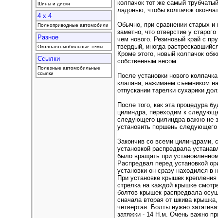
колпачок тот же самый трубчатый
Шины и диски
ладонью, чтобы колпачок окончат
4 x 4
Обычно, при сравнении старых и
Полноприводные автомобили
заметно, что отверстие у старог
Разное
чем нового. Резиновый край с пру
твердый, иногда растрескавшийся,
Околоавтомобильные темы
Кроме этого, новый колпачок обж
Ссылки
собственным весом.
Полезные автомобильные
ссылки
После установки нового колпачк
клапана, нажимаем съемником на
отпускании тарелки сухарики дол
После того, как эта процедура б
цилиндра, переходим к следующ
следующего цилиндра важно не з
установить поршень следующего 
Закончив со всеми цилиндрами, 
установкой распредвала устанавл
было вращать при установленном
Распредвал перед установкой ор
установки он сразу находился в 
При установке крышек крепления 
стрелка на каждой крышке смотр
болтов крышек распредвала осущ
сначала вторая от шкива крышка, 
четвертая. Болты нужно затягива
затяжки - 14 Н.м. Очень важно п