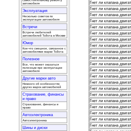
самостоятельному ремонту
Гнет ли клапана двига
автомобиля
Гнет ли клапана двига
Эксплуатация
Гнет ли клапана двига
Несколько советов по
эксплуатации автомобиля
Гнет ли клапана двига
Встречи
Гнет ли клапана двига
Встречи любителей
Гнет ли клапана двига
автомобилей Тойота в Москве
Гнет ли клапана двига
Юмор
Гнет ли клапана двига
Кое-что смешное, связанное с
Гнет ли клапана двига
автомобилями марки Тойота
Гнет ли клапана двига
Полезное
Гнет ли клапана двига
Все, что может оказаться
полезным при эксплуатации
Гнет ли клапана двига
автомобиля
Гнет ли клапана двига
Другие марки авто
Гнет ли клапана двига
Немного об особенностях
других марок автомобилей
Гнет ли клапана двига
Страхование, финансы
Гнет ли клапана двига
и право
Гнет ли клапана двига
Страхование, финансы и
Гнет ли клапана двига
право
Гнет ли клапана двига
Автоэлектроника
Гнет ли клапана двига
Автоэлектроника
Гнет ли клапана двига
Шины и диски