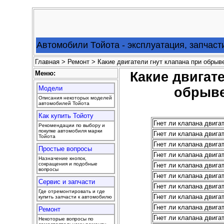
Автомобили Тойота - эксплуатация, запчаст
Главная
>
Ремонт
> Какие двигатели гнут клапана при обрыв
Меню:
Какие двигате
Модели
обрыве
Описания некоторых моделей
автомобилей Тойота
Как купить Тойоту
Гнет ли клапана двига
Рекомендации по выбору и
покупке автомобиля марки
Гнет ли клапана двига
Тойота
Гнет ли клапана двига
Простые вопросы
Гнет ли клапана двига
Назначение кнопок,
сокращения и подобные
Гнет ли клапана двига
вопросы
Гнет ли клапана двига
Сервис и запчасти
Гнет ли клапана двига
Где отремонтировать и где
Гнет ли клапана двига
купить запчасти к автомобилю
Гнет ли клапана двига
Ремонт
Гнет ли клапана двига
Некоторые вопросы по