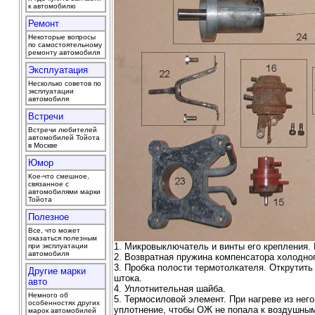
к автомобилю
Ремонт
Некоторые вопросы
по самостоятельному
ремонту автомобиля
Эксплуатация
Несколько советов по
эксплуатации
автомобиля
Встречи
Встречи любителей
автомобилей Тойота
в Москве
Юмор
Кое-что смешное,
связанное с
автомобилями марки
Тойота
Полезное
Все, что может
оказаться полезным
1. Микровыключатель и винты его крепления.
при эксплуатации
автомобиля
2. Возвратная пружина компенсатора холодног
3. Пробка полости термотолкателя. Открутит
Другие марки
штока.
авто
4. Уплотнительная шайба.
Немного об
5. Термосиловой элемент. При нагреве из него
особенностях других
уплотнение, чтобы ОЖ не попала к воздушны
марок автомобилей