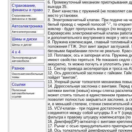
6. Промежуточный механизм приоткрывания др
Страхование,
выхода 35.
финансы и право
7. Винт качества с пружиной (не позволяет с
место установки.
Страхование,
финансы и право
8. Электромагнитный клапан. При подаче на ч
белый провод с черной полосой "-", то откро
Автоэлектроника
жиклер - будет пропускать воздух (по воздух
Автоэлектроника
Евроверсиях электромагнитный клапан работа
и дополнительного внутреннего якоря у него н
Шины и диски
9. Пружина компенсации, главный топливный ж
Шины и диски
положения ГТЖ. Этот винт закрыт заглушкой. К
беговыми барабанами почти не реально. Красн
4 x 4
10. Поплавок, ось и запорная игла. Пружина 
Полноприводные
имеют свойство теряться. Не показано седло
автомобили
аккуратно, тк можно погнуть и уплотнять уже 
Разное
11. Сектор привода акселератора и троса на А
12. Ось дроссельной заслонки с гайками. Гайк
Околоавтомобильные
пойдет "винтом".
темы
13. Упорный рычаг толкателя механизма повыш
Ссылки
14. Дрроссельная заслонка с винтами. Перед
Полезные
затяжки винтов (новых) концы слегка расклеп
автомобильные
может стоять только в единственном правильн
ссылки
позволит полностью закрывться заслонке, а с
и, в меньшей степени, стенки сменсительной 
15. VCV-клапан - при подаче достаточного раз
соединятся между собой штуцеры X и Y (средн
фильтра к правому штуцеру компенсатора (по 
16. Демпфер(DP)-актюатор с винтами креплен
17. Рычаг с осью принудительного приоткрыти
18. Ось толкательной демпфирующей пружины