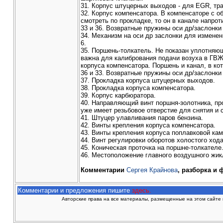
31. Корпус штуцерных выходов - для EGR, тра
32. Корпус компенсатора. В компенсаторе с о
смотреть по прокладке, то он в канале напрот
33 и 36. Возвратные пружины оси др/заслонки
34. Механизм на оси др заслонки для изменен
6.
35. Поршень-толкатель. Не показан уплотняющ
важна для калибрования подачи возуха в ГВЖ
корпуса компенсатора. Поршень и канал, в ко
36 и 33. Возвратные пружины оси др/заслонки
37. Прокладка корпуса штуцерных выходов.
38. Прокладка корпуса компенсатора.
39. Корпус карбюратора.
40. Направляющий винт поршня-золотника, пр
уже имеет резьбовое отверстие для снятия и с
41. Штуцер улавливания паров бензина.
42. Винты крепления корпуса компенсатора.
43. Винты крепления корпуса поплавковой ка
44. Винт регулировки оборотов холостого ход
45. Коническая проточка на поршне-толкател
46. Местоположение главного воздушного жик
Комментарии
Сергея Крайнова
, разборка и 
Комментарии и предложения пишите
здесь.
Авторские права на все материалы, размещенные на этом сайте 