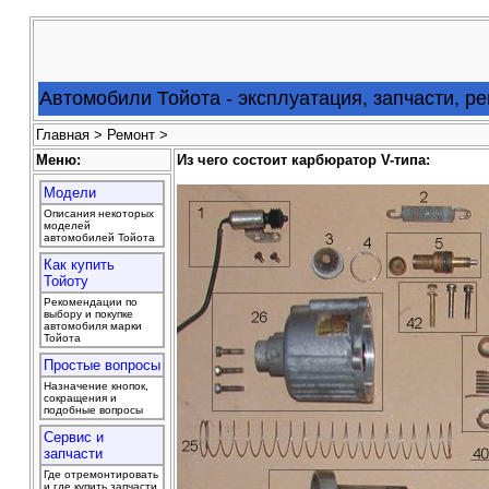
Автомобили Тойота - эксплуатация, запчасти, р
Главная
>
Ремонт
>
Меню:
Из чего состоит карбюратор V-типа:
Модели
Описания некоторых
моделей
автомобилей Тойота
Как купить
Тойоту
Рекомендации по
выбору и покупке
автомобиля марки
Тойота
Простые вопросы
Назначение кнопок,
сокращения и
подобные вопросы
Сервис и
запчасти
Где отремонтировать
и где купить запчасти