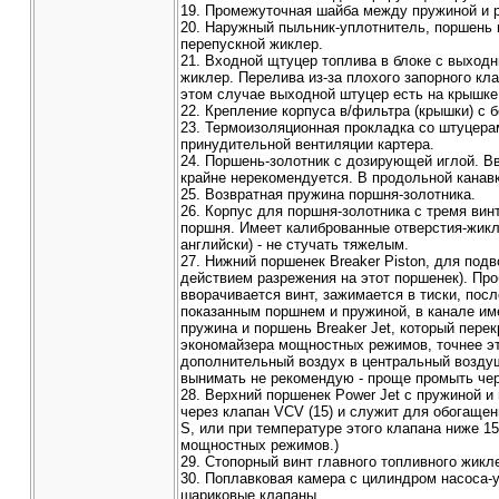
19. Промежуточная шайба между пружиной и р
20. Наружный пыльник-уплотнитель, поршень 
перепускной жиклер.
21. Входной щтуцер топлива в блоке с выходн
жиклер. Перелива из-за плохого запорного кл
этом случае выходной штуцер есть на крышке
22. Крепление корпуса в/фильтра (крышки) с 
23. Термоизоляционная прокладка со штуцерам
принудительной вентиляции картера.
24. Поршень-золотник с дозирующей иглой. В
крайне нерекомендуется. В продольной канав
25. Возвратная пружина поршня-золотника.
26. Корпус для поршня-золотника с тремя ви
поршня. Имеет калиброванные отверстия-жикле
английски) - не стучать тяжелым.
27. Нижний поршенек Breaker Piston, для под
действием разрежения на этот поршенек). Про
вворачивается винт, зажимается в тиски, пос
показанным поршнем и пружиной, в канале им
пружина и поршень Breaker Jet, который пер
экономайзера мощностных режимов, точнее это 
дополнительный воздух в центральный возду
вынимать не рекомендую - проще промыть че
28. Верхний поршенек Power Jet с пружиной 
через клапан VCV (15) и служит для обогащен
S, или при температуре этого клапана ниже 1
мощностных режимов.)
29. Стопорный винт главного топливного жикл
30. Поплавковая камера с цилиндром насоса-
шариковые клапаны.