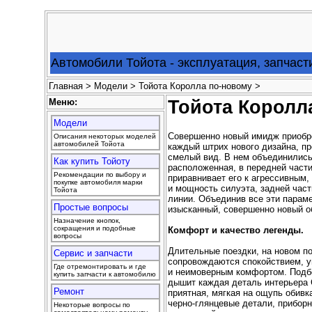
Автомобили Тойота - эксплуатация, запчаст
Главная
>
Модели
> Тойота Королла по-новому >
Меню:
Тойота Королл
Модели
Совершенно новый имидж приобрел
Описания некоторых моделей
автомобилей Тойота
каждый штрих нового дизайна, п
смелый вид. В нем объединились 
Как купить Тойоту
расположенная, в передней части
Рекомендации по выбору и
приравнивает его к агрессивным
покупке автомобиля марки
и мощность силуэта, задней час
Тойота
линии. Объединив все эти параме
Простые вопросы
изысканный, совершенно новый о
Назначение кнопок,
сокращения и подобные
Комфорт и качество легенды.
вопросы
Длительные поездки, на новом п
Сервис и запчасти
сопровождаются спокойствием, у
Где отремонтировать и где
и неимоверным комфортом. Подб
купить запчасти к автомобилю
дышит каждая деталь интерьера C
Ремонт
приятная, мягкая на ощупь обивк
черно-глянцевые детали, прибор
Некоторые вопросы по