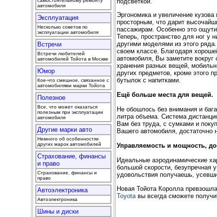
подсветкой.
самостоятельному ремонту
автомобиля
Эргономика и увеличение кузова 
Эксплуатация
просторным, что дарит высочай
Несколько советов по
пассажирам. Особенно это ощути
эксплуатации автомобиля
Теперь, пространство для ног у 
другими моделями из этого ряда
Встречи
своем классе. Благодаря хороше
Встречи любителей
автомобиля, Вы заметите вокруг 
автомобилей Тойота в Москве
хранения разных вещей, мобильн
Юмор
других предметов, кроме этого 
бутылок с напитками.
Кое-что смешное, связанное с
автомобилями марки Тойота
Ещё больше места для вещей.
Полезное
Все, что может оказаться
Не обошлось без внимания и бага
полезным при эксплуатации
литра объема. Система дистанцио
автомобиля
Вам без труда, с сумками и поку
Другие марки авто
Вашего автомобиля, достаточно 
Немного об особенностях
других марок автомобилей
Управляемость и мощность, д
Страхование, финансы
Идеальные аэродинамические хар
и право
большой скорости, безупречная у
Страхование, финансы и
удовольствия получаешь, усевши
право
Новая Тойота Королла превзошл
Автоэлектроника
Toyota
вы всегда сможете получи
Автоэлектроника
Шины и диски