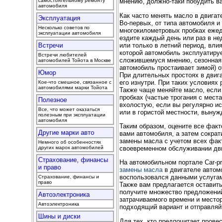
самостоятельному ремонту
мнению, должно-таки побудить ва
автомобиля
Как часто менять масло в двигат
Эксплуатация
Во-первых, от типа автомобиля и
Несколько советов по
многокилометровых пробках ежед
эксплуатации автомобиля
ездите каждый день или раз в не
или только в летний период, влия
Встречи
которой автомобиль эксплуатируе
Встречи любителей
сложившемуся мнению, сезонная 
автомобилей Тойота в Москве
автомобиль простаивает зимой) 
Юмор
При длительных простоях в двига
его изнутри. При таких условиях
Кое-что смешное, связанное с
автомобилями марки Тойота
Также чаще меняйте масло, если
пробках (частые трогания с мест
Полезное
вхолостую, если вы регулярно ис
Все, что может оказаться
или в гористой местности, вынуж
полезным при эксплуатации
автомобиля
Таким образом, оцените все факт
Другие марки авто
вами автомобиля, а затем сократ
замены масла с учетом всех факт
Немного об особенностях
своевременном обслуживании дв
других марок автомобилей
Страхование, финансы
На автомобильном портале Car-p
и право
замены масла
в двигателе автомо
воспользовался данными услугам
Страхование, финансы и
право
Также вам предлагается оставить
получите множество предложений
Автоэлектроника
затрачиваемого времени и место
Автоэлектроника
подходящий вариант и отправляй
Шины и диски
Для тех, кто предпочитает прове