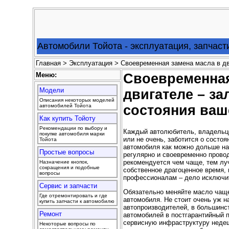
Автомобили Тойота - эксплуатация, запчаст
Главная
>
Эксплуатация
> Своевременная замена масла в дв
Меню:
Своевременная
Модели
двигателе – за
Описания некоторых моделей
автомобилей Тойота
состояния ваш
Как купить Тойоту
Рекомендации по выбору и
Каждый автолюбитель, владельце
покупке автомобиля марки
или не очень, заботится о состо
Тойота
автомобиля как можно дольше на
Простые вопросы
регулярно и своевременно прово
рекомендуется чем чаще, тем луч
Назначение кнопок,
сокращения и подобные
собственное драгоценное время,
вопросы
профессионалам – дело исключи
Сервис и запчасти
Обязательно меняйте масло чаще
Где отремонтировать и где
автомобиля. Не стоит очень уж н
купить запчасти к автомобилю
автопроизводителей, в большинс
Ремонт
автомобилей в постгарантийный п
сервисную инфраструктуру недеше
Некоторые вопросы по