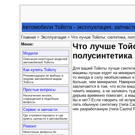
Автомобили Тойота - эксплуатация, запчаст
Главная
>
Эксплуатация
> Что лучше Тойоты: синтетика, пол
Меню:
Что лучше Тойо
Модели
полусинтетика
Описания некоторых моделей
автомобилей Тойота
Для вашей Тойоты лучше синтетик
Как купить Тойоту
машины лучше ездят на минералк
Рекомендации по выбору и
то иногда в силу необъяснимых и
покупке автомобиля марки
больше, чем минералки. Наверное
Тойота
заключается в том, что если маш
Простые вопросы
чинить машину, а не заливать ту
дерьма временно помогает, а маш
Назначение кнопок,
сокращения и подобные
бы и нет? Если говорить об испр
вопросы
лить обычную синтетику (типа Cas
них разработанную (типа Castrol 
Сервис и запчасти
Где отремонтировать и где
купить запчасти к автомобилю
Ремонт
Некоторые вопросы по