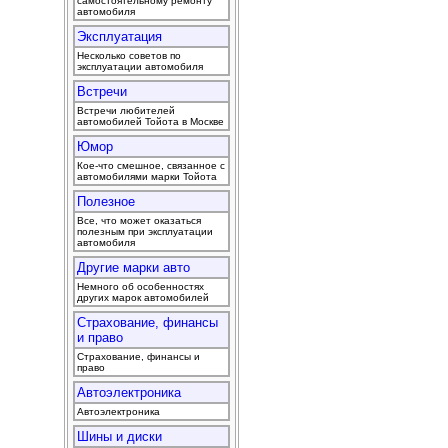
самостоятельному ремонту
автомобиля
Эксплуатация
Несколько советов по
эксплуатации автомобиля
Встречи
Встречи любителей
автомобилей Тойота в Москве
Юмор
Кое-что смешное, связанное с
автомобилями марки Тойота
Полезное
Все, что может оказаться
полезным при эксплуатации
автомобиля
Другие марки авто
Немного об особенностях
других марок автомобилей
Страхование, финансы
и право
Страхование, финансы и
право
Автоэлектроника
Автоэлектроника
Шины и диски