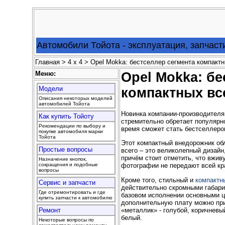
Автомобили Тойота - эксплуатация, запчаст
Главная
>
4 x 4
> Opel Mokka: бестселлер сегмента компакт
Меню:
Opel Mokka: бе
Модели
компактных в
Описания некоторых моделей
автомобилей Тойота
Новинка компании-производителя
Как купить Тойоту
стремительно обретает популярн
Рекомендации по выбору и
время сможет стать бестселлеро
покупке автомобиля марки
Тойота
Этот компактный внедорожник о
Простые вопросы
всего – это великолепный дизай
причём стоит отметить, что вжи
Назначение кнопок,
сокращения и подобные
фотографии не передают всей кр
вопросы
Кроме того, стильный и
компактн
Сервис и запчасти
действительно скромными габари
Где отремонтировать и где
базовом исполнении основными ц
купить запчасти к автомобилю
дополнительную плату можно при
«металлик» - голубой, коричневы
Ремонт
белый.
Некоторые вопросы по