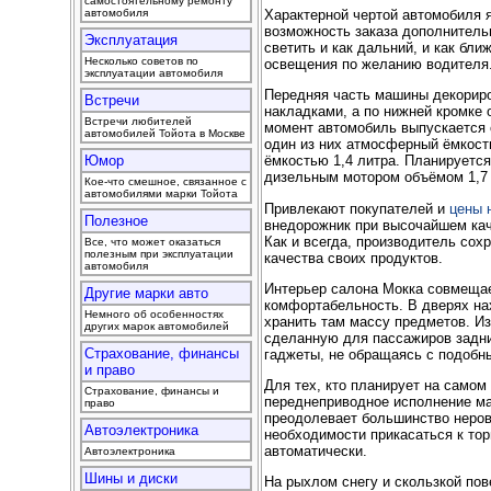
самостоятельному ремонту
Характерной чертой автомобиля 
автомобиля
возможность заказа дополнитель
Эксплуатация
светить и как дальний, и как бли
Несколько советов по
освещения по желанию водителя
эксплуатации автомобиля
Передняя часть машины декорир
Встречи
накладками, а по нижней кромке 
Встречи любителей
момент автомобиль выпускается 
автомобилей Тойота в Москве
один из них атмосферный ёмкость
Юмор
ёмкостью 1,4 литра. Планируется
дизельным мотором объёмом 1,7 
Кое-что смешное, связанное с
автомобилями марки Тойота
Привлекают покупателей и
цены 
Полезное
внедорожник при высочайшем кач
Как и всегда, производитель сох
Все, что может оказаться
полезным при эксплуатации
качества своих продуктов.
автомобиля
Интерьер салона Мокка совмещае
Другие марки авто
комфортабельность. В дверях на
Немного об особенностях
хранить там массу предметов. И
других марок автомобилей
сделанную для пассажиров задних
Страхование, финансы
гаджеты, не обращаясь с подобн
и право
Для тех, кто планирует на самом
Страхование, финансы и
переднеприводное исполнение ма
право
преодолевает большинство неров
Автоэлектроника
необходимости прикасаться к то
автоматически.
Автоэлектроника
Шины и диски
На рыхлом снегу и скользкой пов