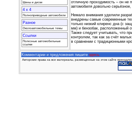
отличную проходимость – он не 
Шины и диски
автомобиля довольно серьёзное, 
4 x 4
Немало внимания уделили разраб
Полноприводные автомобили
внедрены самые современные тех
Разное
только низкий клиренс дна (с защ
мм) и бензобак, расположенный 
Околоавтомобильные темы
Также следует учитывать, что пр
Ссылки
контролем, так как за счёт малы
в сравнении с традиционными кр
Полезные автомобильные
ссылки
Комментарии и предложения пишите
здесь.
Авторские права на все материалы, размещенные на этом сайте принадлежа